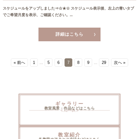
スケジュールをアップしました⇒☆★☆ スケジュール表示後、左上の青いタブ
でご希望月度を表示、ご確認ください。...
詳細はこちら
« 前へ
1
5
6
7
8
9
29
次へ »
…
…
ギャラリー
教室風景・作品などはこちら
教室紹介