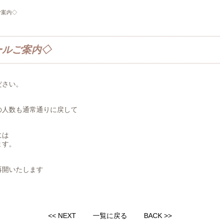
ご案内◇
ールご案内◇
ださい。
の人数も通常通りに戻して
には
ます。
再開いたします
<< NEXT
一覧に戻る
BACK >>