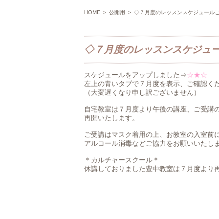
HOME
>
公開用
> ◇７月度のレッスンスケジュール
◇７月度のレッスンスケジュ
スケジュールをアップしました⇒
☆★☆
左上の青いタブで７月度を表示、ご確認く
（大変遅くなり申し訳ございません）
自宅教室は７月度より午後の講座、ご受講
再開いたします。
ご受講はマスク着用の上、お教室の入室前
アルコール消毒などご協力をお願いいたし
＊カルチャースクール＊
休講しておりました豊中教室は７月度より