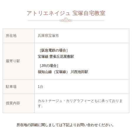
アトリエネイジュ 宝塚自宅教室
所在地
兵庫県宝塚市
［阪急電鉄の場合］
宝塚線 雲雀丘花屋敷駅
最寄り駅
［JRの場合］
福知山線（宝塚線） 川西池田駅
駐車場
1台
カルトナージュ・カリグラフィーともに承っておりま
授業内容
す。
所在地の詳細に関しましては下記よりお問い合わせください。